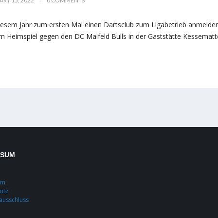
RY 15, 2022
0 COMMENTS
 diesem Jahr zum ersten Mal einen Dartsclub zum Ligabetrieb anmelden
nem Heimspiel gegen den DC Maifeld Bulls in der Gaststätte Kessematte
SSUM
um
utz
ausschluss