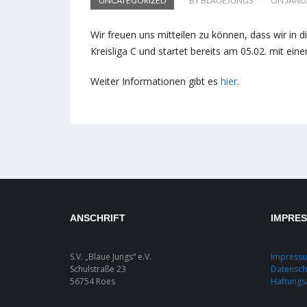
UNCATEGORIZED
BY BLAUEJUNGS
ON JANUA
Wir freuen uns mitteilen zu können, dass wir in
Kreisliga C und startet bereits am 05.02. mit ei
Weiter Informationen gibt es
hier
.
ANSCHRIFT
IMPRE
S.V. „Blaue Jungs“ e.V.
Impress
Schulstraße 23
Datensch
56754 Roes
Haftungs